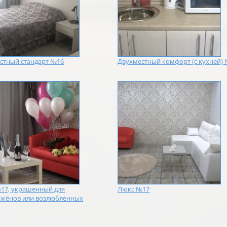
стный стандарт №16
Двухместный комфорт (с кухней)
17, украшенный для
Люкс №17
жёнов или возлюбленных