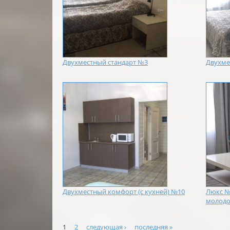
Двухместный стандарт №3
Двухме
Двухместный комфорт (с кухней) №10
Люкс №
молодо
Страницы
1
2
следующая ›
последняя »