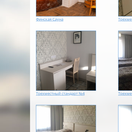
Финская Сауна
Трехме
Трехместный стандарт №4
Трехме