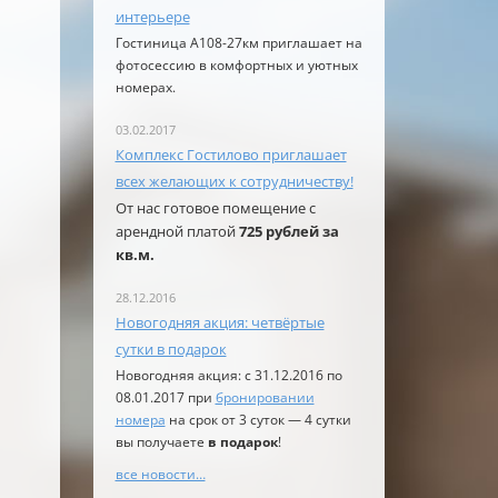
интерьере
Гостиница А108-27км приглашает на
фотосессию в комфортных и уютных
номерах.
03.02.2017
Комплекс Гостилово приглашает
всех желающих к сотрудничеству!
От нас готовое помещение с
арендной платой
725 рублей за
кв.м.
28.12.2016
Новогодняя акция: четвёртые
сутки в подарок
Новогодняя акция: с 31.12.2016 по
08.01.2017 при
бронировании
номера
на срок от 3 суток — 4 сутки
вы получаете
в подарок
!
все новости…