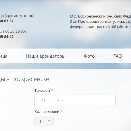
ца (круглосуточно):
МО, Воскресенский р-н, село Фед
0-67-37
2-ая Производственная улица, стр
Федеральная трасса А108 («бетон
 8:00 до 20:00):
5-84-42
ица
Наши арендаторы
Фото
FAQ
ы в Воскресенске
Телефон
*
Кол-во людей
*
Кол-
1
во
людей