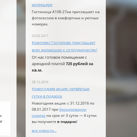
интерьере
Гостиница А108-27км приглашает на
фотосессию в комфортных и уютных
номерах.
03.02.2017
Комплекс Гостилово приглашает
всех желающих к сотрудничеству!
От нас готовое помещение с
арендной платой
725 рублей за
кв.м.
28.12.2016
Новогодняя акция: четвёртые
сутки в подарок
Новогодняя акция: с 31.12.2016 по
08.01.2017 при
бронировании
и
номера
на срок от 3 суток — 4 сутки
и
вы получаете
в подарок
!
все новости…