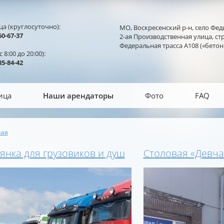
ца (круглосуточно):
МО, Воскресенский р-н, село Фед
0-67-37
2-ая Производственная улица, стр
Федеральная трасса А108 («бетон
 8:00 до 20:00):
5-84-42
ица
Наши арендаторы
Фото
FAQ
ная
здесь
янка для грузовиков и душ
Столовая «Девча