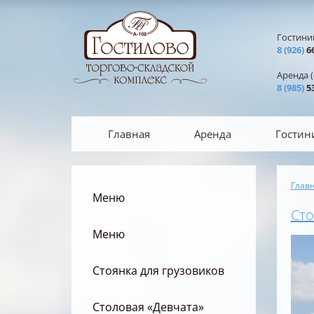
Перейти к основному содержанию
Гостини
8 (926)
66
Аренда (с
8 (985)
53
Главная
Аренда
Гостин
Глав
Вы 
Меню
Сто
Меню
Стоянка для грузовиков
Столовая «Девчата»