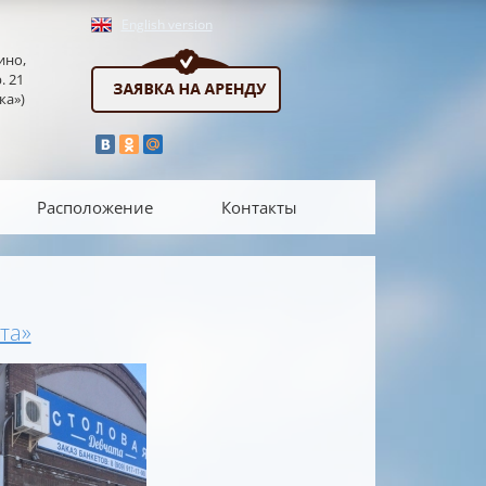
English version
ино,
. 21
ка»)
Расположение
Контакты
та»